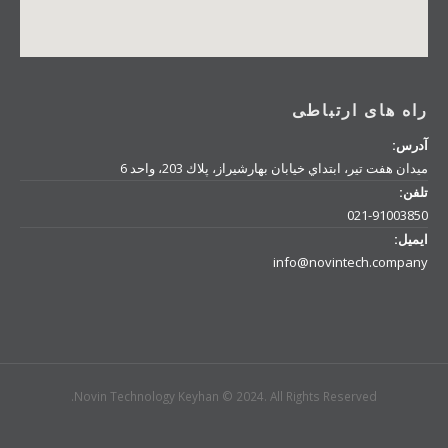
راه های ارتباطی
آدرس:
میدان هفت تیر، ابتداي خیابان بهارشیراز، پلاك 203، واحد 6
تلفن:
021-91003850
ایمیل:
info@novintech.company
Novin Technology Keyhan © 2024. All Rights Reserved.