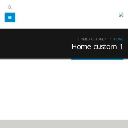
HOME_CUSTOM_1
HOME
Home_custom_1
مجازی سازی
دیتاسنتر
زیرساخت شبکه
امنیت شبکه
نصب و پشتیبانی
تأمین کالا