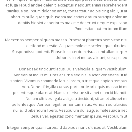
et fuga repudiandae deleniti excepturi nesciunt animi reprehenderit
similique sit. ipsum dolor sit amet, consectetur adipisicing elit. Qui at
laborum nulla quae quibusdam molestias earum suscipit dolorum
debitis hic sint asperiores maxime deserunt neque explicabo
molestiae autem totam illum?
Maecenas semper aliquam massa. Praesent pharetra sem vitae nisi
eleifend molestie. Aliquam molestie scelerisque ultricies.
Suspendisse potenti. Phasellus interdum risus at mi ullamcorper
lobortis. In et metus aliquet, suscipit leo.
Donec sed tincidunt lacus. Duis vehicula aliquam vestibulum.
Aenean at mollis mi. Cras ac urna sed nisi auctor venenatis ut id
sapien. Vivamus commodo lacus lorem, a tristique sapien tempus
non. Donec fringilla cursus porttitor. Morbi quis massa id mi
pellentesque placerat. Nam scelerisque sit amet diam id blandit.
Nullam ultrices ligula at ligula tincidunt, sit amet aliquet mi
pellentesque. Aenean eget fermentum risus. Aenean eu ultricies
nulla, id bibendum libero. Vestibulum dui augue, malesuada nec
tellus vel, egestas condimentum ipsum. Vestibulum ut.
Integer semper quam turpis, id dapibus nunc ultrices at. Vestibulum