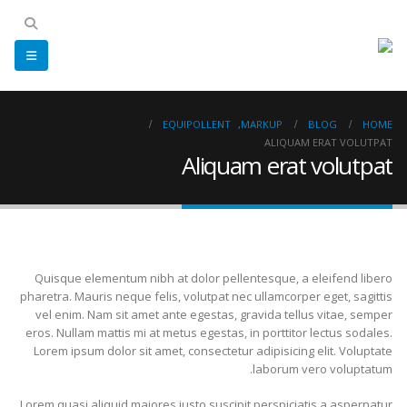
EQUIPOLLENT
,
MARKUP
BLOG
HOME
ALIQUAM ERAT VOLUTPAT
Aliquam erat volutpat
Quisque elementum nibh at dolor pellentesque, a eleifend libero
pharetra. Mauris neque felis, volutpat nec ullamcorper eget, sagittis
vel enim. Nam sit amet ante egestas, gravida tellus vitae, semper
eros. Nullam mattis mi at metus egestas, in porttitor lectus sodales.
Lorem ipsum dolor sit amet, consectetur adipisicing elit. Voluptate
laborum vero voluptatum.
Lorem quasi aliquid maiores iusto suscipit perspiciatis a aspernatur