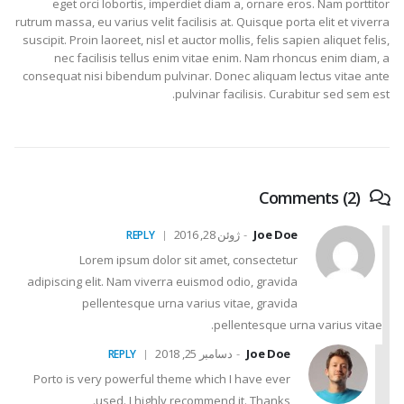
eget orci lobortis, imperdiet diam a, ornare eros. Nam porttitor
rutrum massa, eu varius velit facilisis at. Quisque porta elit et viverra
suscipit. Proin laoreet, nisl et auctor mollis, felis sapien aliquet felis,
nec facilisis tellus enim vitae enim. Nam rhoncus enim diam, a
consequat nisi bibendum pulvinar. Donec aliquam lectus vitae ante
pulvinar facilisis. Curabitur sed sem est.
Comments (2)
Joe Doe
ژوئن 28, 2016
REPLY
Lorem ipsum dolor sit amet, consectetur
adipiscing elit. Nam viverra euismod odio, gravida
pellentesque urna varius vitae, gravida
pellentesque urna varius vitae.
Joe Doe
دسامبر 25, 2018
REPLY
Porto is very powerful theme which I have ever
used. I highly recommend it. Thanks.